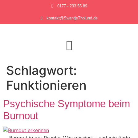
0177 - 233 55 89
kontakt@SwantjeTholund.de
Schlagwort:
Funktionieren
Psychische Symptome beim
Burnout
Burnout in der Psyche: Was passiert – und wie finde