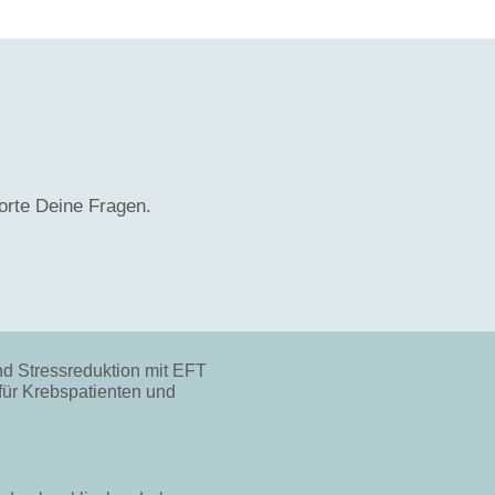
worte Deine Fragen.
nd Stressreduktion mit EFT
für Krebspatienten und