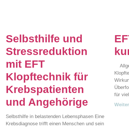
Selbsthilfe und
EF
Stressreduktion
kur
mit EFT
Allgem
Klopft
Klopftechnik für
Wirkung
Krebspatienten
Überfo
für vi
und Angehörige
Weiter
Selbsthilfe in belastenden Lebensphasen Eine
Krebsdiagnose trifft einen Menschen und sein