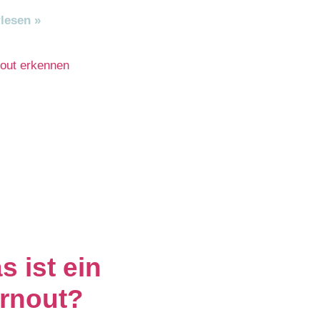
lesen »
s ist ein
rnout?